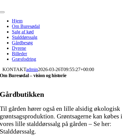
Skip
to
Toggle
content
Navigation
Hjem
Om Buresødal
Salg af kød
Stalddørssalg
Gårdbesøg
Dyrene
Billeder
Græsfodring
KONTAKT
admin
2026-03-26T09:55:27+00:00
Om Buresødal – vision og historie
Gårdbutikken
Til gården hører også en lille alsidig økologisk
grøntsagsproduktion. Grøntsagerne kan købes i
vores lille stalddørssalg på gården – Se her:
Stalddørssalg.