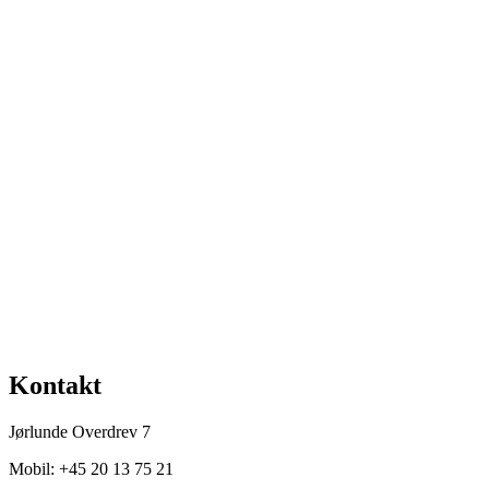
Adress
Jørlunde Overdrev 7,
3550 Slangerup
Email
steen@buresodal.dk
Telefon
+45 20 13 75 21
Kontakt
Jørlunde Overdrev 7
Mobil: +45 20 13 75 21